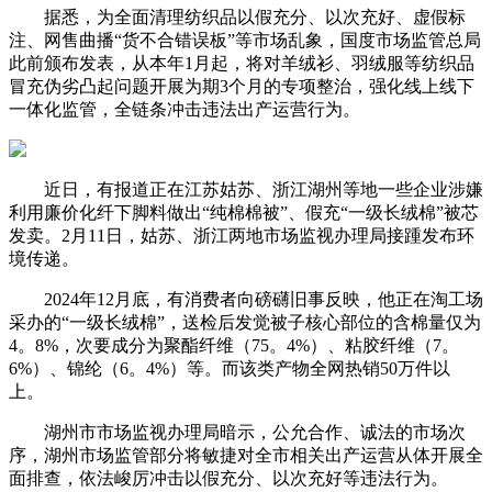
据悉，为全面清理纺织品以假充分、以次充好、虚假标
注、网售曲播“货不合错误板”等市场乱象，国度市场监管总局
此前颁布发表，从本年1月起，将对羊绒衫、羽绒服等纺织品
冒充伪劣凸起问题开展为期3个月的专项整治，强化线上线下
一体化监管，全链条冲击违法出产运营行为。
近日，有报道正在江苏姑苏、浙江湖州等地一些企业涉嫌
利用廉价化纤下脚料做出“纯棉棉被”、假充“一级长绒棉”被芯
发卖。2月11日，姑苏、浙江两地市场监视办理局接踵发布环
境传递。
2024年12月底，有消费者向磅礴旧事反映，他正在淘工场
采办的“一级长绒棉”，送检后发觉被子核心部位的含棉量仅为
4。8%，次要成分为聚酯纤维（75。4%）、粘胶纤维（7。
6%）、锦纶（6。4%）等。而该类产物全网热销50万件以
上。
湖州市市场监视办理局暗示，公允合作、诚法的市场次
序，湖州市场监管部分将敏捷对全市相关出产运营从体开展全
面排查，依法峻厉冲击以假充分、以次充好等违法行为。