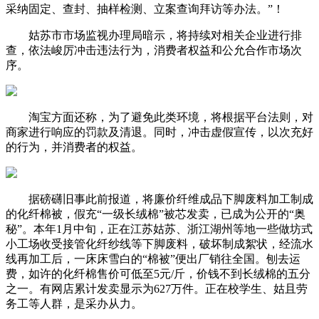
采纳固定、查封、抽样检测、立案查询拜访等办法。”！
姑苏市市场监视办理局暗示，将持续对相关企业进行排
查，依法峻厉冲击违法行为，消费者权益和公允合作市场次
序。
淘宝方面还称，为了避免此类环境，将根据平台法则，对
商家进行响应的罚款及清退。同时，冲击虚假宣传，以次充好
的行为，并消费者的权益。
据磅礴旧事此前报道，将廉价纤维成品下脚废料加工制成
的化纤棉被，假充“一级长绒棉”被芯发卖，已成为公开的“奥
秘”。本年1月中旬，正在江苏姑苏、浙江湖州等地一些做坊式
小工场收受接管化纤纱线等下脚废料，破坏制成絮状，经流水
线再加工后，一床床雪白的“棉被”便出厂销往全国。刨去运
费，如许的化纤棉售价可低至5元/斤，价钱不到长绒棉的五分
之一。有网店累计发卖显示为627万件。正在校学生、姑且劳
务工等人群，是采办从力。