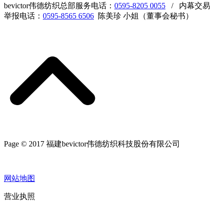
bevictor伟德纺织总部服务电话：
0595-8205 0055
/ 内幕交易
举报电话：
0595-8565 6506
陈美珍 小姐（董事会秘书）
Page © 2017 福建bevictor伟德纺织科技股份有限公司
网站地图
营业执照