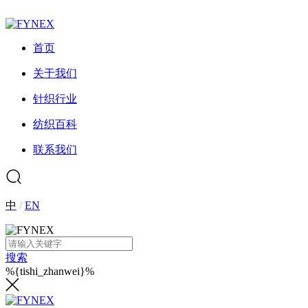
首页
关于我们
针织行业
纺织百科
联系我们
中
/
EN
搜索
%{tishi_zhanwei}%