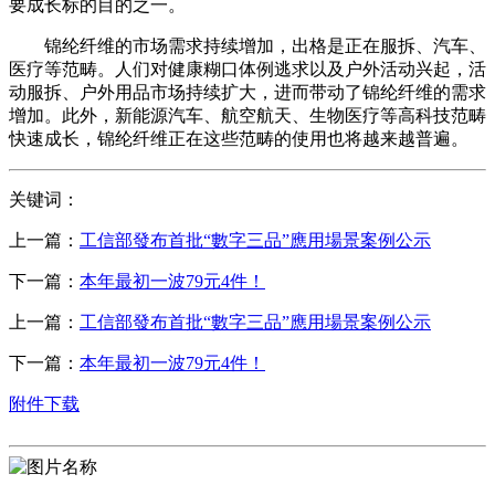
要成长标的目的之一。
锦纶纤维的市场需求持续增加，出格是正在服拆、汽车、
医疗等范畴。人们对健康糊口体例逃求以及户外活动兴起，活
动服拆、户外用品市场持续扩大，进而带动了锦纶纤维的需求
增加。此外，新能源汽车、航空航天、生物医疗等高科技范畴
快速成长，锦纶纤维正在这些范畴的使用也将越来越普遍。
关键词：
上一篇：
工信部發布首批“數字三品”應用場景案例公示
下一篇：
本年最初一波79元4件！
上一篇：
工信部發布首批“數字三品”應用場景案例公示
下一篇：
本年最初一波79元4件！
附件下载