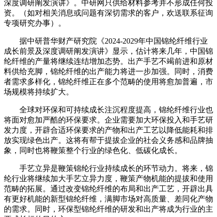
深度调研阐发演讲》。中研网只供给材料参考并不形成任何投
资。（如对相关消息或问题有深切需求的客户，欢送联系征询
专项研究办事）。
据中研普华财产研究院《2024-2029年中国锦纶纤维行业
成长前景及深度调研阐发演讲》显示，估计将来几年，中国锦
纶纤维的产量将继续连结增加态势。出产手艺不竭前进和原材
料供给充脚，锦纶纤维的出产能力将进一步加强。同时，消费
者需求多样化，锦纶纤维正在多个范畴的使用将愈加普遍，市
场规模将持续扩大。
全球对环保和可持续成长注沉程度提高，锦纶纤维行业也
将面对愈加严酷的环保要求。企业需要加大环保投入和手艺研
发力度，开辟合适环保要求的产物和出产工艺以降低能耗和排
放实现绿色出产。这将有帮于提拔企业的社会义务感和品牌抽
象，同时也将鞭策整个行业的绿色化、低碳化成长。
手艺立异是鞭策锦纶行业持续成长的环节动力。将来，锦
纶行业将继续加大手艺立异力度，鞭策产物机能的提拔和使用
范畴的拓展。通过改变锦纶纤维的布局和出产工艺，开辟出具
有更好机能的新型锦纶纤维，满脚市场对高质量、差同化产物
的需求。同时，环保型锦纶纤维的研发和出产将成为行业的主