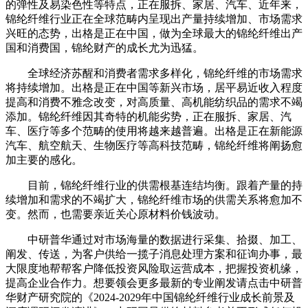
的弹性及易染色性等特点，正在服拆、家居、汽车、近年来，
锦纶纤维行业正在全球范畴内呈现出产量持续增加、市场需求
兴旺的态势，出格是正在中国，做为全球最大的锦纶纤维出产
国和消费国，锦纶财产的成长尤为迅猛。
全球经济苏醒和消费者需求多样化，锦纶纤维的市场需求
将持续增加。出格是正在中国等新兴市场，居平易近收入程度
提高和消费不雅念改变，对高质量、高机能纺织品的需求不竭
添加。锦纶纤维因其奇特的机能劣势，正在服拆、家居、汽
车、医疗等多个范畴的使用将越来越普遍。出格是正在新能源
汽车、航空航天、生物医疗等高科技范畴，锦纶纤维将阐扬愈
加主要的感化。
目前，锦纶纤维行业的供需根基连结均衡。跟着产量的持
续增加和需求的不竭扩大，锦纶纤维市场的供需关系将愈加不
变。然而，也需要亲近关心原材料价钱波动。
中研普华通过对市场海量的数据进行采集、拾掇、加工、
阐发、传送，为客户供给一揽子消息处理方案和征询办事，最
大限度地帮帮客户降低投资风险取运营成本，把握投资机缘，
提高企业合作力。想要领会更多最新的专业阐发请点击中研普
华财产研究院的《2024-2029年中国锦纶纤维行业成长前景及