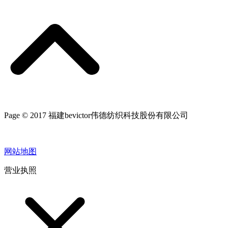
Page © 2017 福建bevictor伟德纺织科技股份有限公司
网站地图
营业执照