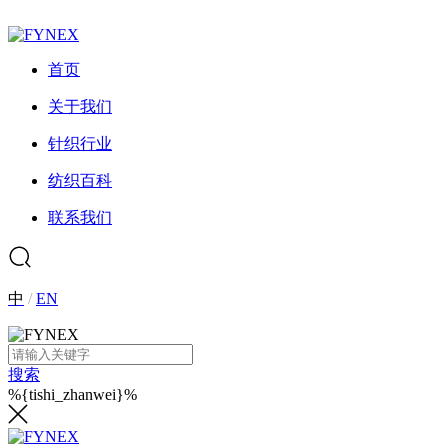
首页
关于我们
针织行业
纺织百科
联系我们
中
/
EN
搜索
%{tishi_zhanwei}%